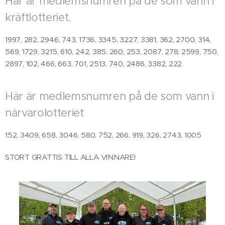
Här är medlemsnumren på de som vann i
kräftlotteriet.
1997, 282, 2946, 743, 1736, 3345, 3227, 3381, 362, 2700, 314,
569, 1729, 3215, 610, 242, 385, 260, 253, 2087, 278, 2599, 750,
2897, 102, 466, 663, 701, 2513, 740, 2486, 3382, 222
Här är medlemsnumren på de som vann i
närvarolotteriet
152, 3409, 658, 3046, 580, 752, 266, 919, 326, 2743, 1005
STORT GRATTIS TILL ALLA VINNARE!